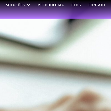
SOLUÇÕES
METODOLOGIA
BLOG
CONTATO