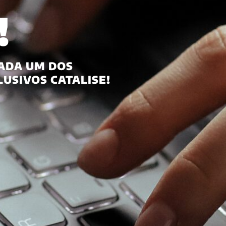
!
CADA UM DOS
USIVOS CATALISE!