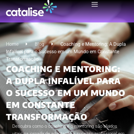
Home
Blog
Coaching e Mentoring: A Dupla
Infalível para o Sucesso em um Mundo em Constante
Transformação
COACHING E MENTORING:
A DUPLA INFALÍVEL PARA
O SUCESSO EM UM MUNDO
EM CONSTANTE
TRANSFORMAÇÃO
Descubra como o coaching e o mentoring são aliados
vitais na jornada de adaptação e sucesso profissional em