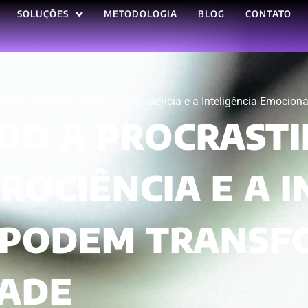
SOLUÇÕES
METODOLOGIA
BLOG
CONTATO
STINAÇÃO: Como a Neurociência e a Inteligência Emocional
O A PROCRASTI
OCIÊNCIA E A I
 PODEM TRANSF
DADE