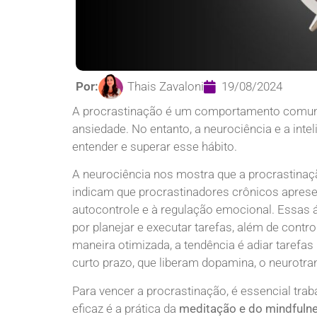
Por:
Thais Zavaloni
19/08/2024
A procrastinação é um comportamento comum 
ansiedade. No entanto, a neurociência e a int
entender e superar esse hábito.
A neurociência nos mostra que a procrastinaçã
indicam que procrastinadores crônicos aprese
autocontrole e à regulação emocional. Essas á
por planejar e executar tarefas, além de cont
maneira otimizada, a tendência é adiar tarefa
curto prazo, que liberam dopamina, o neurotra
Para vencer a procrastinação, é essencial tra
eficaz é a prática da
meditação e do mindfuln