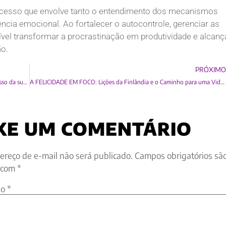
ocesso que envolve tanto o entendimento dos mecanismos
ncia emocional. Ao fortalecer o autocontrole, gerenciar as
ível transformar a procrastinação em produtividade e alcanç
ão.
PRÓXIM
Cultura Organizacional e Engajamento: O Caminho para o Sucesso da sua empresa
A FELICIDADE EM FOCO: Lições da Finlândia e o Caminho para uma Vida Mais Plena
XE UM COMENTÁRIO
ereço de e-mail não será publicado.
Campos obrigatórios sã
 com
*
io
*