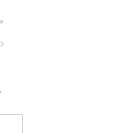
ar
O
o