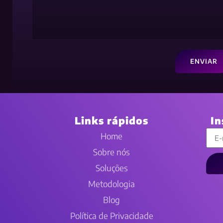
ENVIAR
Links rápidos
In
Home
Sobre nós
Soluções
Metodologia
Blog
Política de Privacidade