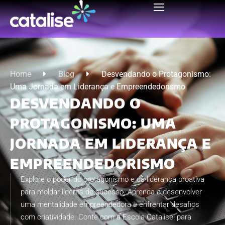
Home
Blog
Desvendando o Protagonismo:
Uma Jornada em Liderança e Empreendedorismo
DESVENDANDO O
PROTAGONISMO: UMA
JORNADA EM LIDERANÇA E
EMPREENDEDORISMO
Explore o poder do protagonismo e da liderança proativa
para moldar líderes de sucesso. Aprenda a desenvolver
uma mentalidade empreendedora e enfrentar desafios
com criatividade. Conte com a Escola Catalise! para