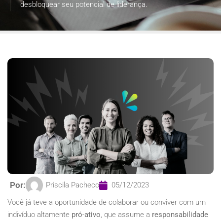
desbloquear seu potencial de liderança.
Por:
Priscila Pacheco
05/12/2023
Você já teve a oportunidade de colaborar ou conviver com um
indivíduo altamente
pró-ativo
, que assume a
responsabilidade