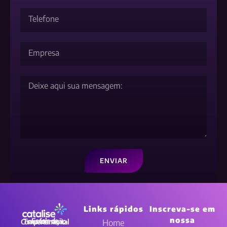
ENVIAR
Links rápidos
Inscreva-se em
nossa
Home
Escola de Transformação Comportamental