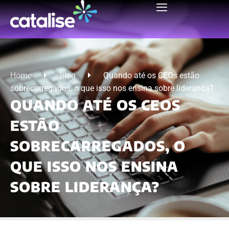
Home
Blog
Quando até os CEOs estão
sobrecarregados, o que isso nos ensina sobre liderança?
QUANDO ATÉ OS CEOS
ESTÃO
SOBRECARREGADOS, O
QUE ISSO NOS ENSINA
SOBRE LIDERANÇA?