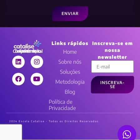
ENVIAR
Links rápidos
Inscreva-se em
nossa
Home
Escola de Transformação Comportamental
newsletter
Sobre nós
Soluções
Metodologia
INSCREVA-
SE
Blog
Política de
Privacidade
2024 Escola Catalise - Todos os Direitos Reservados