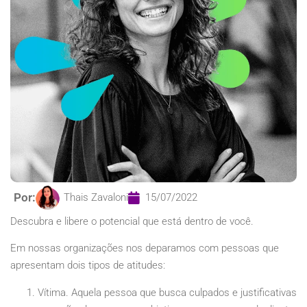
Por:
Thais Zavaloni
15/07/2022
Descubra e libere o potencial que está dentro de você.
Em nossas organizações nos deparamos com pessoas que
apresentam dois tipos de atitudes:
Vítima. Aquela pessoa que busca culpados e justificativas